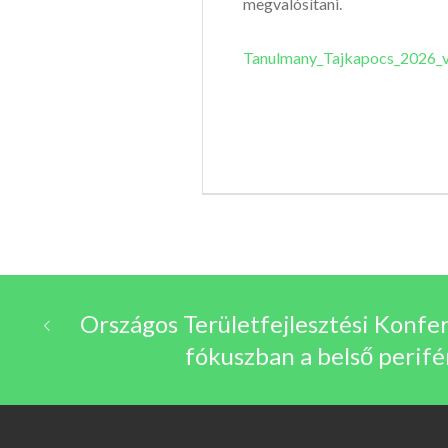
megvalósítani.
Tanulmany_Tajkapocs_2026_v
Országos Területfejlesztési Konf
fókuszban a belső perifé