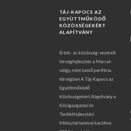
TÁJ-KAPOCS AZ
EGYÜTTMŰKÖDŐ
KÖZÖSSÉGEKÉRT
ALAPÍTVÁNY
Érték- és közösség-vezérelt
térségfejlesztés a Marcal-
völgy, mint belső periféria
térségben A Táj-Kapocs az
Együttműködő
Közösségekért Alapítvány a
Közigazgatási és
Területfejlesztési
Minisztériummal karöltve