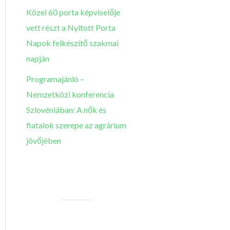
Közel 60 porta képviselője
vett részt a Nyitott Porta
Napok felkészítő szakmai
napján
Programajánló –
Nemzetközi konferencia
Szlovéniában: A nők és
fiatalok szerepe az agrárium
jövőjében