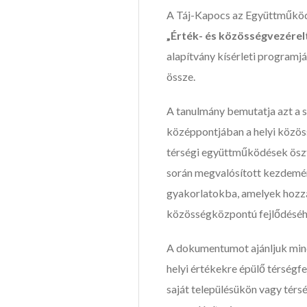
A Táj-Kapocs az Együttműköd
„Érték- és közösségvezérelt
alapítvány kísérleti programjá
össze.
A tanulmány bemutatja azt a 
középpontjában a helyi közössé
térségi együttműködések öszt
során megvalósított kezdemé
gyakorlatokba, amelyek hozzáj
közösségközpontú fejlődéséh
A dokumentumot ajánljuk mind
helyi értékekre épülő térségfej
saját településükön vagy té