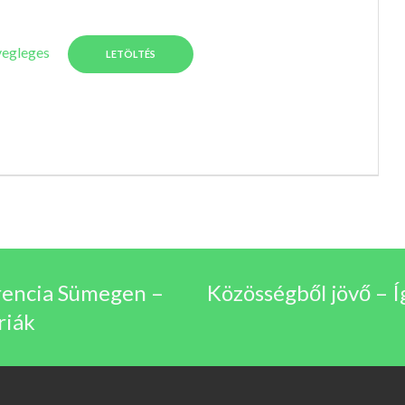
egleges
LETÖLTÉS
erencia Sümegen –
Közösségből jövő – 
riák