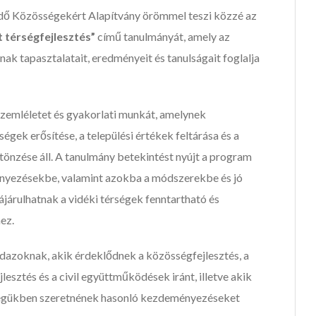
ő Közösségekért Alapítvány örömmel teszi közzé az
 térségfejlesztés”
című tanulmányát, amely az
nak tapasztalatait, eredményeit és tanulságait foglalja
szemléletet és gyakorlati munkát, amelynek
gek erősítése, a települési értékek feltárása és a
önzése áll. A tanulmány betekintést nyújt a program
nyezésekbe, valamint azokba a módszerekbe és jó
árulhatnak a vidéki térségek fenntartható és
ez.
azoknak, akik érdeklődnek a közösségfejlesztés, a
lesztés és a civil együttműködések iránt, illetve akik
rségükben szeretnének hasonló kezdeményezéseket