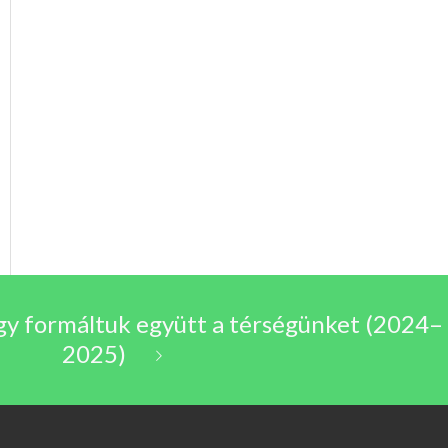
Így formáltuk együtt a térségünket (2024–
2025)