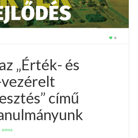
0
az „Érték- és
vezérelt
lesztés” című
tanulmányunk
A ANNA