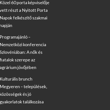
Közel 60 porta képviselője
vett részt a Nyitott Porta
Napok felkészítő szakmai
napján
Programajánló –
Nemzetközi konferencia
Szlovéniában: A nők és
fiatalok szerepe az
agrárium jövőjében
Kulturális brunch
Megyeren – települések,
közösségek és jó
gyakorlatok találkozása