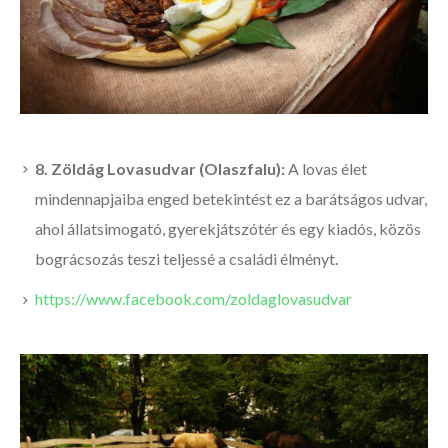
8. Zöldág Lovasudvar (Olaszfalu):
A lovas élet
mindennapjaiba enged betekintést ez a barátságos udvar,
ahol állatsimogató, gyerekjátszótér és egy kiadós, közös
bográcsozás teszi teljessé a családi élményt.
https://www.facebook.com/zoldaglovasudvar