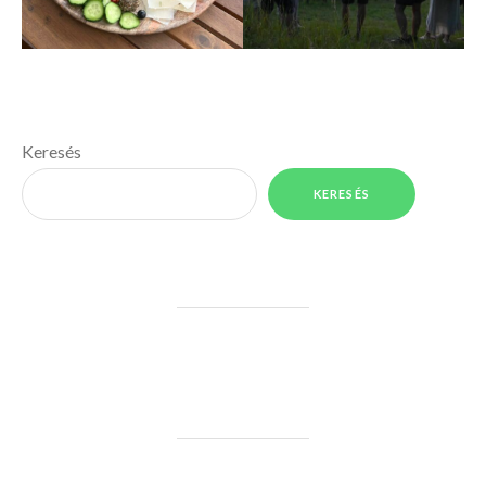
Keresés
KERESÉS