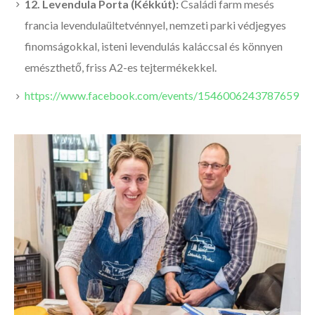
12. Levendula Porta (Kékkút):
Családi farm mesés
francia levendulaültetvénnyel, nemzeti parki védjegyes
finomságokkal, isteni levendulás kaláccsal és könnyen
emészthető, friss A2-es tejtermékekkel.
https://www.facebook.com/events/1546006243787659