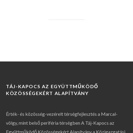
TÁJ-KAPOCS AZ EGYÜTTMŰKÖDŐ
KÖZÖSSÉGEKÉRT ALAPÍTVÁNY
Érték- és közösség-vezérelt térségfejlesztés a Marcal-
völgy, mint belső periféria térségben A Táj-Kapocs az
Együttműködő Közösségekért Alapítvány a Közigazgatási