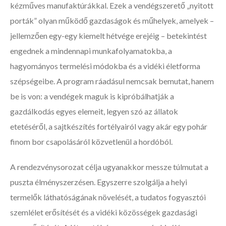
kézműves manufaktúrákkal. Ezek a vendégszerető „nyitott
porták” olyan működő gazdaságok és műhelyek, amelyek –
jellemzően egy-egy kiemelt hétvége erejéig – betekintést
engednek a mindennapi munkafolyamatokba, a
hagyományos termelési módokba és a vidéki életforma
szépségeibe. A program ráadásul nemcsak bemutat, hanem
be is von: a vendégek maguk is kipróbálhatják a
gazdálkodás egyes elemeit, legyen szó az állatok
etetéséről, a sajtkészítés fortélyairól vagy akár egy pohár
finom bor csapolásáról közvetlenül a hordóból.
A rendezvénysorozat célja ugyanakkor messze túlmutat a
puszta élményszerzésen. Egyszerre szolgálja a helyi
termelők láthatóságának növelését, a tudatos fogyasztói
szemlélet erősítését és a vidéki közösségek gazdasági