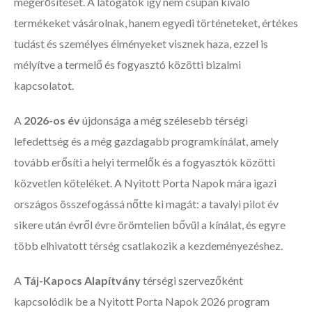
megerősítését. A látogatók így nem csupán kiváló
termékeket vásárolnak, hanem egyedi történeteket, értékes
tudást és személyes élményeket visznek haza, ezzel is
mélyítve a termelő és fogyasztó közötti bizalmi
kapcsolatot.
A
2026-os év
újdonsága a még szélesebb térségi
lefedettség és a még gazdagabb programkínálat, amely
tovább erősíti a helyi termelők és a fogyasztók közötti
közvetlen köteléket. A Nyitott Porta Napok mára igazi
országos összefogássá nőtte ki magát: a tavalyi pilot év
sikere után évről évre örömtelien bővül a kínálat, és egyre
több elhivatott térség csatlakozik a kezdeményezéshez.
A
Táj-Kapocs Alapítvány
térségi szervezőként
kapcsolódik be a Nyitott Porta Napok 2026 program