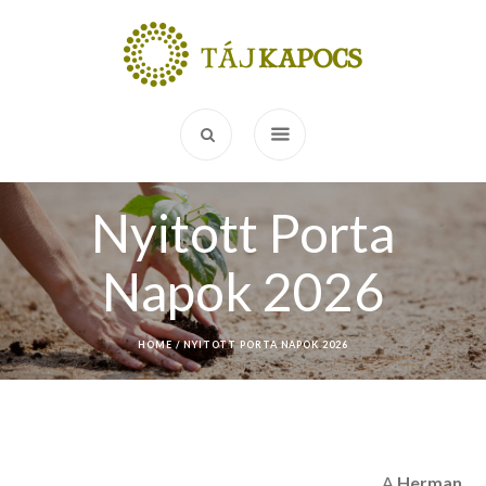
Nyitott Porta
Napok 2026
HOME
/
NYITOTT PORTA NAPOK 2026
A
Herman