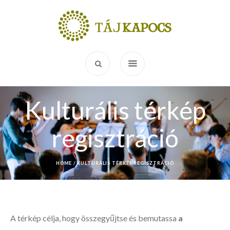
Kulturális térkép
regisztráció
HOME
/
KULTURÁLIS TÉRKÉP REGISZTRÁCIÓ
A térkép célja, hogy összegyűjtse és bemutassa
a