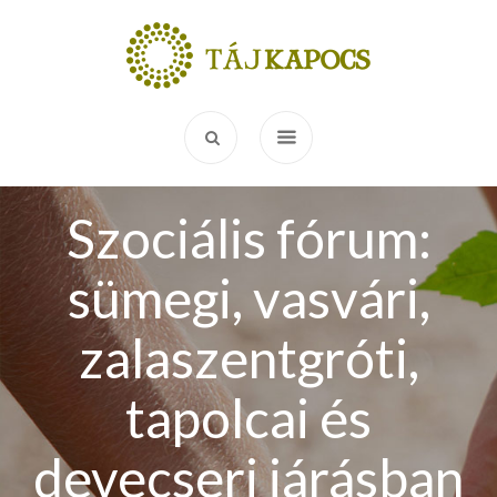
Szociális fórum:
sümegi, vasvári,
zalaszentgróti,
tapolcai és
devecseri járásban