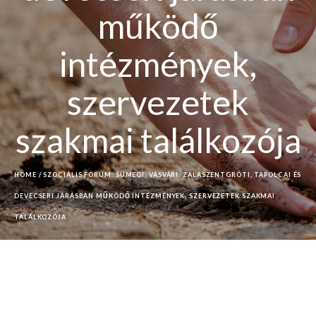
működő
intézmények,
szervezetek
szakmai találkozója
HOME
/
SZOCIÁLIS FÓRUM: SÜMEGI, VASVÁRI, ZALASZENTGRÓTI, TAPOLCAI ÉS
DEVECSERI JÁRÁSBAN MŰKÖDŐ INTÉZMÉNYEK, SZERVEZETEK SZAKMAI
TALÁLKOZÓJA