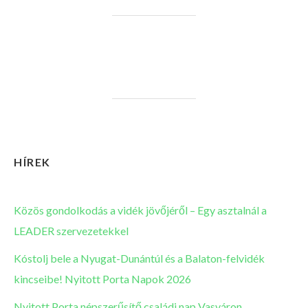
HÍREK
Közös gondolkodás a vidék jövőjéről – Egy asztalnál a
LEADER szervezetekkel
Kóstolj bele a Nyugat-Dunántúl és a Balaton-felvidék
kincseibe! Nyitott Porta Napok 2026
Nyitott Porta népszerűsítő családi nap Vasváron