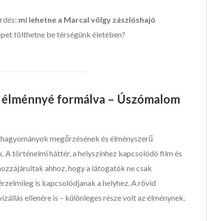
érdés:
mi lehetne a Marcal völgy zászlóshajó
epet tölthetne be térségünk életében?
g élménnyé formálva – Úszómalom
a hagyományok megőrzésének és élményszerű
 A történelmi háttér, a helyszínhez kapcsolódó film és
ozzájárultak ahhoz, hogy a látogatók ne csak
rzelmileg is kapcsolódjanak a helyhez. A rövid
állás ellenére is – különleges része volt az élménynek.