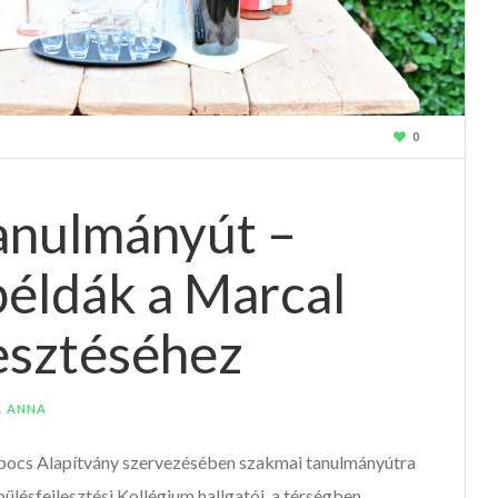
0
anulmányút –
 példák a Marcal
lesztéséhez
A ANNA
apocs Alapítvány szervezésében szakmai tanulmányútra
pülésfejlesztési Kollégium hallgatói, a térségben