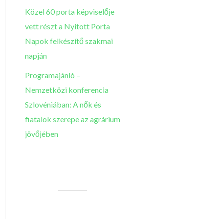
Közel 60 porta képviselője
vett részt a Nyitott Porta
Napok felkészítő szakmai
napján
Programajánló –
Nemzetközi konferencia
Szlovéniában: A nők és
fiatalok szerepe az agrárium
jövőjében