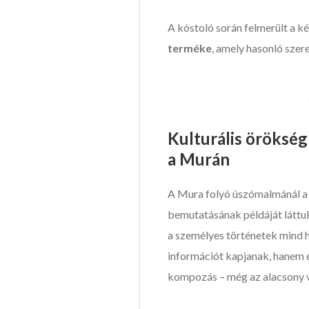
A kóstoló során felmerült a k
terméke
, amely hasonló szer
Kulturális öröksé
a Murán
A Mura folyó úszómalmánál 
bemutatásának példáját láttuk.
a személyes történetek mind h
információt kapjanak, hanem é
kompozás – még az alacsony víz