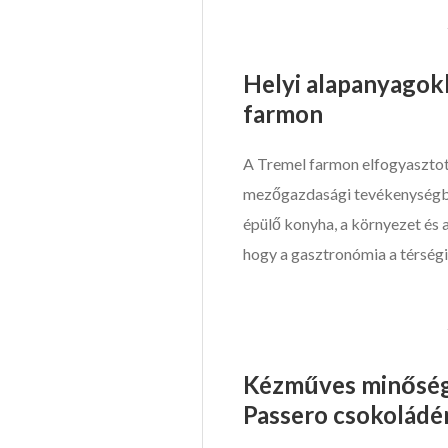
Helyi alapanyagok
farmon
A Tremel farmon elfogyaszto
mezőgazdasági tevékenységbő
épülő konyha, a környezet és 
hogy a gasztronómia a térségi 
Kézműves minőség 
Passero csokolád