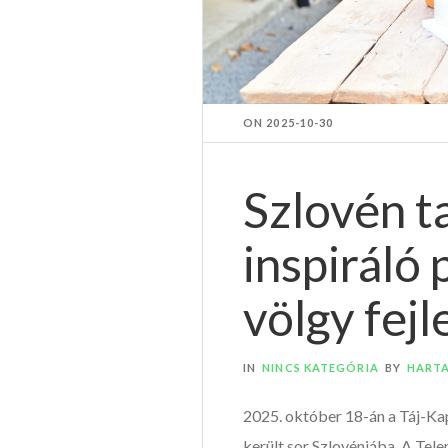
ON
2025-10-30
Szlovén t
inspiráló
völgy fej
IN
NINCS KATEGÓRIA
BY
HART
2025. október 18-án a Táj-K
került sor Szlovéniába. A Tele