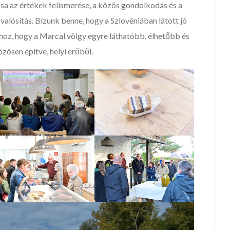
csa az értékek felismerése, a közös gondolkodás és a
alósítás. Bízunk benne, hogy a Szlovéniában látott jó
hoz, hogy a Marcal völgy egyre láthatóbb, élhetőbb és
zösen építve, helyi erőből.