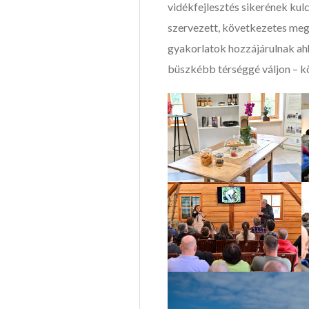
vidékfejlesztés sikerének kul
szervezett, következetes megv
gyakorlatok hozzájárulnak ah
büszkébb térséggé váljon – kö