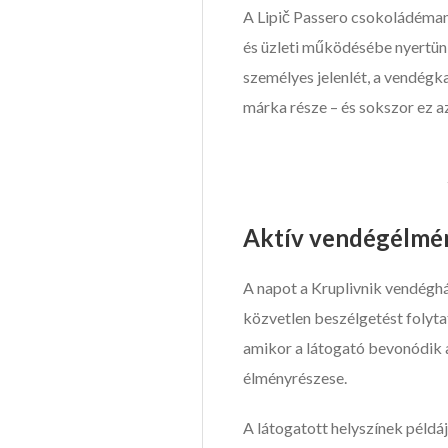
A Lipič Passero csokoládéma
és üzleti működésébe nyertünk
személyes jelenlét, a vendégk
márka része – és sokszor ez a
Aktív vendégélmén
A napot a Kruplivnik vendéghá
közvetlen beszélgetést folyta
amikor a látogató bevonódik a
élményrészese.
A látogatott helyszínek példá