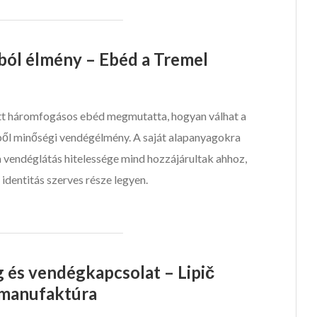
ból élmény – Ebéd a Tremel
tt háromfogásos ebéd megmutatta, hogyan válhat a
l minőségi vendégélmény. A saját alapanyagokra
a vendéglátás hitelessége mind hozzájárultak ahhoz,
identitás szerves része legyen.
és vendégkapcsolat – Lipič
émanufaktúra