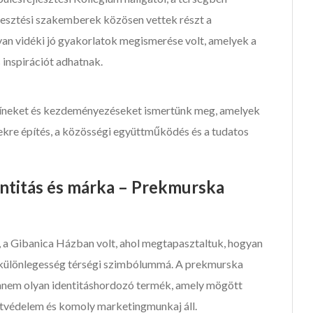
esztési szakemberek közösen vettek részt a
an vidéki jó gyakorlatok megismerése volt, amelyek a
 inspirációt adhatnak.
zíneket és kezdeményezéseket ismertünk meg, amelyek
kekre építés, a közösségi együttműködés és a tudatos
titás és márka – Prekmurska
 a Gibanica Házban volt, ahol megtapasztaltuk, hogyan
i különlegesség térségi szimbólummá. A prekmurska
anem olyan identitáshordozó termék, amely mögött
etvédelem és komoly marketingmunkaj áll.