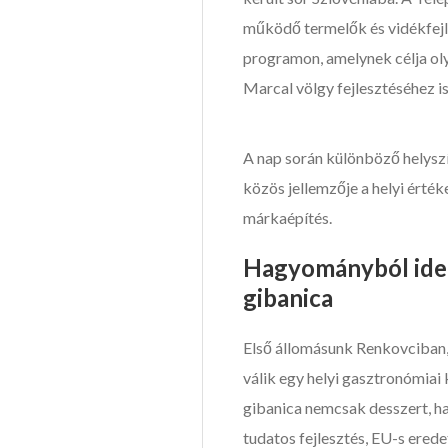
működő termelők és vidékfejl
programon, amelynek célja oly
Marcal völgy fejlesztéséhez is
A nap során különböző helys
közös jellemzője a helyi érté
márkaépítés.
Hagyományból iden
gibanica
Első állomásunk Renkovciban,
válik egy helyi gasztronómia
gibanica nemcsak desszert, h
tudatos fejlesztés, EU-s ered