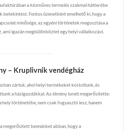
nufaktúrában a kézműves termelés szakmai hátterébe
 betekintést. Fontos üzenetként emelhető ki, hogy a
apcsolat minősége, az egyéni történetek megosztása a
z, ami igazán megkülönböztet egy helyi vállalkozást.
y – Kruplivnik vendégház
zban zártuk, ahol helyi termékeket kóstoltunk, és
ttunk a házigazdákkal. Az élmény ismét megerősítette:
 hely történetébe, nem csak fogyasztó lesz, hanem
ja megerősített bennünket abban, hogy a