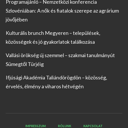
Programajánló – Nemzetközi konferencia
Szlovéniában: A nők és fiatalok szerepe az agrárium
jövőjében
Kulturális brunch Megyeren – települések,
közösségek és jó gyakorlatok találkozása
Vallási örökség új szemmel – szakmai tanulmányút
Sümegtől Türjéig
Ifjúsági Akadémia Taliándörögdön – közösség,
érvelés, élmény a viharos hétvégén
IMPRESSZUM
RÓLUNK
KAPCSOLAT