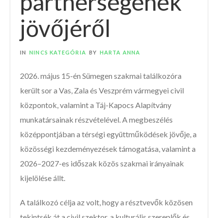
partnerségének
jövőjéről
IN
NINCS KATEGÓRIA
BY
HARTA ANNA
2026. május 15-én Sümegen szakmai találkozóra
került sor a Vas, Zala és Veszprém vármegyei civil
központok, valamint a Táj-Kapocs Alapítvány
munkatársainak részvételével. A megbeszélés
középpontjában a térségi együttműködések jövője, a
közösségi kezdeményezések támogatása, valamint a
2026–2027-es időszak közös szakmai irányainak
kijelölése állt.
A találkozó célja az volt, hogy a résztvevők közösen
tekintsék át a civil szektor, a kulturális szereplők és