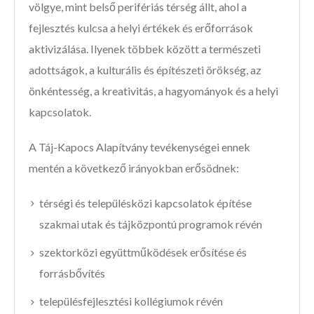
völgye, mint belső perifériás térség állt, ahol a
fejlesztés kulcsa a helyi értékek és erőforrások
aktivizálása. Ilyenek többek között a természeti
adottságok, a kulturális és építészeti örökség, az
önkéntesség, a kreativitás, a hagyományok és a helyi
kapcsolatok.
A Táj-Kapocs Alapítvány tevékenységei ennek
mentén a következő irányokban erősödnek:
térségi és településközi kapcsolatok építése
szakmai utak és tájközpontú programok révén
szektorközi együttműködések erősítése és
forrásbővítés
településfejlesztési kollégiumok révén