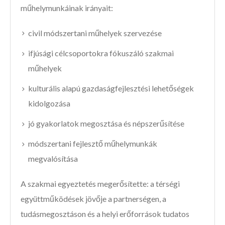
műhelymunkáinak irányait:
civil módszertani műhelyek szervezése
ifjúsági célcsoportokra fókuszáló szakmai
műhelyek
kulturális alapú gazdaságfejlesztési lehetőségek
kidolgozása
jó gyakorlatok megosztása és népszerűsítése
módszertani fejlesztő műhelymunkák
megvalósítása
A szakmai egyeztetés megerősítette: a térségi
együttműködések jövője a partnerségen, a
tudásmegosztáson és a helyi erőforrások tudatos