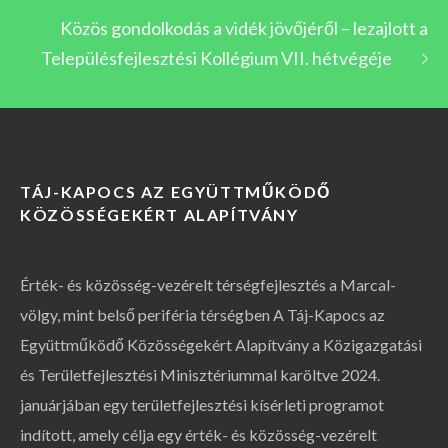
Közös gondolkodás a vidék jövőjéről – lezajlott a
Településfejlesztési Kollégium VII. hétvégéje
TÁJ-KAPOCS AZ EGYÜTTMŰKÖDŐ
KÖZÖSSÉGEKÉRT ALAPÍTVÁNY
Érték- és közösség-vezérelt térségfejlesztés a Marcal-
völgy, mint belső periféria térségben A Táj-Kapocs az
Együttműködő Közösségekért Alapítvány a Közigazgatási
és Területfejlesztési Minisztériummal karöltve 2024.
januárjában egy területfejlesztési kísérleti programot
indított, amely célja egy érték- és közösség-vezérelt