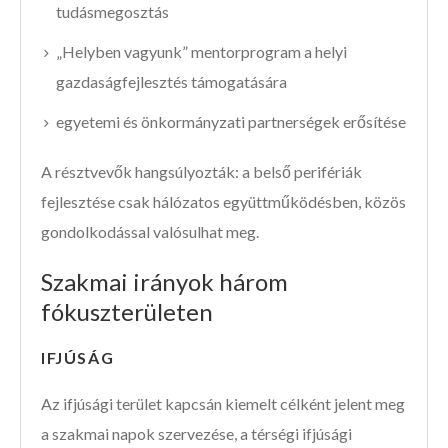
tudásmegosztás
„Helyben vagyunk” mentorprogram a helyi
gazdaságfejlesztés támogatására
egyetemi és önkormányzati partnerségek erősítése
A résztvevők hangsúlyozták: a belső perifériák
fejlesztése csak hálózatos együttműködésben, közös
gondolkodással valósulhat meg.
Szakmai irányok három
fókuszterületen
IFJÚSÁG
Az ifjúsági terület kapcsán kiemelt célként jelent meg
a szakmai napok szervezése, a térségi ifjúsági