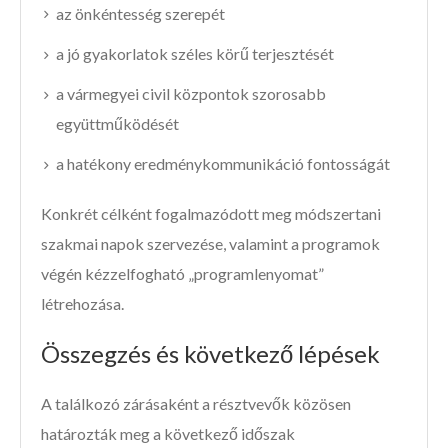
az önkéntesség szerepét
a jó gyakorlatok széles körű terjesztését
a vármegyei civil központok szorosabb
együttműködését
a hatékony eredménykommunikáció fontosságát
Konkrét célként fogalmazódott meg módszertani
szakmai napok szervezése, valamint a programok
végén kézzelfogható „programlenyomat”
létrehozása.
Összegzés és következő lépések
A találkozó zárásaként a résztvevők közösen
határozták meg a következő időszak