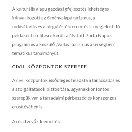
A kulturális alapú gazdaságfejlesztés lehetséges
irányai között az élményalapú turizmus, a
tudásátadás és a tárgyi értékteremtés is megjelent. Jó
példaként említésre került a Nyitott Porta Napok
program és a készülő „Vallási turizmus a térségben”
tematikus tanulmányút.
CIVIL KÖZPONTOK SZEREPE
A civil központok elsődleges feladata a tanácsadás és
a szolgáltatások biztosítása, ugyanakkor fontos
szerepük van a társadalmi párbeszéd és konszenzus
erősítésében is.
A résztvevők kiemelték: