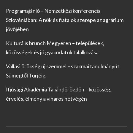
Programajánló – Nemzetközi konferencia
Szlovéniában: A nők és fiatalok szerepe az agrárium
jövőjében
Kulturális brunch Megyeren – települések,
közösségek és jó gyakorlatok találkozása
Vallási örökség új szemmel – szakmai tanulmányút
Sümegtől Türjéig
Ifjúsági Akadémia Taliándörögdön – közösség,
érvelés, élmény a viharos hétvégén