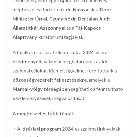
rendezvény előtt egy inspiráló és eredményes
megbeszélést tartottunk
dr. Navracsics Tibor
Miniszter Úrral, Czunyiné dr. Bertalan Judit
Államtitkár Asszonnyal
és a
Táj-Kapocs
Alapítvány
kuratóriumi tagjaival.
A találkozó során áttekintettük a
2024-es év
eredményeit
, valamint meghatároztuk az idei
szakmai célokat. Kiemelt figyelmet fordítottunk a
közösségvezérelt fejlesztésekre
, amelyek a
Marcal-völgy térségében
segíthetik a fenntartható
kezdeményezések megvalósítását.
A megbeszélés főbb témái:
A
kísérleti program
2024-es szakmai irányainak