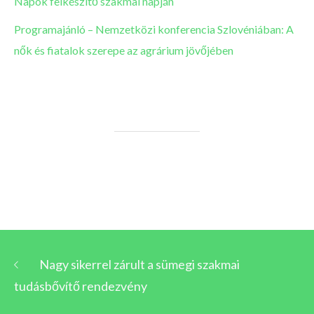
Napok felkészítő szakmai napján
Programajánló – Nemzetközi konferencia Szlovéniában: A
nők és fiatalok szerepe az agrárium jövőjében
Nagy sikerrel zárult a sümegi szakmai
tudásbővítő rendezvény