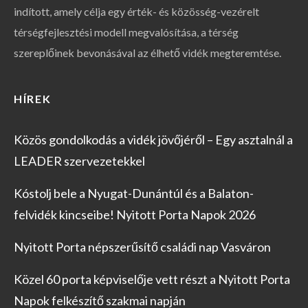
indított, amely célja egy érték- és közösség-vezérelt
térségfejlesztési modell megvalósítása, a térség
szereplőinek bevonásával az élhető vidék megteremtése.
HÍREK
Közös gondolkodás a vidék jövőjéről – Egy asztalnál a
LEADER szervezetekkel
Kóstolj bele a Nyugat-Dunántúl és a Balaton-
felvidék kincseibe! Nyitott Porta Napok 2026
Nyitott Porta népszerűsítő családi nap Vasváron
Közel 60 porta képviselője vett részt a Nyitott Porta
Napok felkészítő szakmai napján