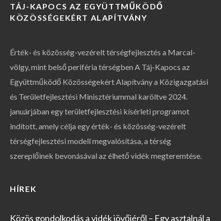
TÁJ-KAPOCS AZ EGYÜTTMŰKÖDŐ
KÖZÖSSÉGEKÉRT ALAPÍTVÁNY
Érték- és közösség-vezérelt térségfejlesztés a Marcal-
völgy, mint belső periféria térségben A Táj-Kapocs az
Együttműködő Közösségekért Alapítvány a Közigazgatási
és Területfejlesztési Minisztériummal karöltve 2024.
januárjában egy területfejlesztési kísérleti programot
indított, amely célja egy érték- és közösség-vezérelt
térségfejlesztési modell megvalósítása, a térség
szereplőinek bevonásával az élhető vidék megteremtése.
HÍREK
Közös gondolkodás a vidék jövőjéről – Egy asztalnál a