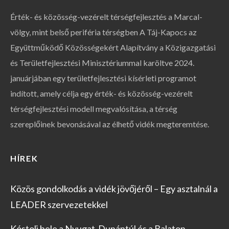
Érték- és közösség-vezérelt térségfejlesztés a Marcal-
völgy, mint belső periféria térségben A Táj-Kapocs az
Együttműködő Közösségekért Alapítvány a Közigazgatási
és Területfejlesztési Minisztériummal karöltve 2024.
januárjában egy területfejlesztési kísérleti programot
indított, amely célja egy érték- és közösség-vezérelt
térségfejlesztési modell megvalósítása, a térség
szereplőinek bevonásával az élhető vidék megteremtése.
HÍREK
Közös gondolkodás a vidék jövőjéről – Egy asztalnál a
LEADER szervezetekkel
Kóstolj bele a Nyugat-Dunántúl és a Balaton-