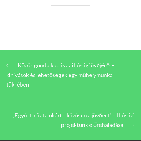
Közös gondolkodás az ifjúság jövőjéről –
kihívások és lehetőségek egy műhelymunka
tükrében
„Együtt a fiatalokért – közösen a jövőért” – Ifjúsági
projektünk előrehaladása