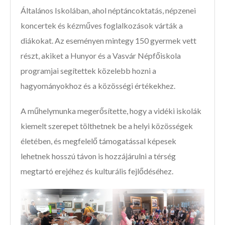
Általános Iskolában, ahol néptáncoktatás, népzenei
koncertek és kézműves foglalkozások várták a
diákokat. Az eseményen mintegy 150 gyermek vett
részt, akiket a Hunyor és a Vasvár Népfőiskola
programjai segítettek közelebb hozni a
hagyományokhoz és a közösségi értékekhez.
A műhelymunka megerősítette, hogy a vidéki iskolák
kiemelt szerepet tölthetnek be a helyi közösségek
életében, és megfelelő támogatással képesek
lehetnek hosszú távon is hozzájárulni a térség
megtartó erejéhez és kulturális fejlődéséhez.