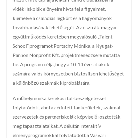
vidéki iskolák előnyeire hívta fel a figyelmet,
kiemelve a családias légkört és a hagyományok
továbbadásának lehetőségét. Az osztrák-magyar
együttműködés keretében megvalósuló „Talent
School” programot Portschy Mónika, a Nyugat-
Pannon Nonprofit Kft. projektmenedzsere mutatta
be. A program célja, hogy a 10-14 éves diákok
számára valós környezetben biztosítson lehetőséget
a különböző szakmák kipróbálására.
A műhelymunka kerekasztal-beszélgetéssel
folytatódott, ahol az érintett tankerületek, szakmai
szervezetek és partneriskolák képviselői osztották
meg tapasztalataikat. A délután interaktív
élményprogramokkal folytatódott a Vasvári