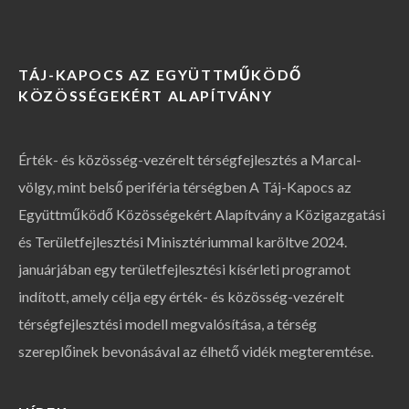
TÁJ-KAPOCS AZ EGYÜTTMŰKÖDŐ
KÖZÖSSÉGEKÉRT ALAPÍTVÁNY
Érték- és közösség-vezérelt térségfejlesztés a Marcal-
völgy, mint belső periféria térségben A Táj-Kapocs az
Együttműködő Közösségekért Alapítvány a Közigazgatási
és Területfejlesztési Minisztériummal karöltve 2024.
januárjában egy területfejlesztési kísérleti programot
indított, amely célja egy érték- és közösség-vezérelt
térségfejlesztési modell megvalósítása, a térség
szereplőinek bevonásával az élhető vidék megteremtése.