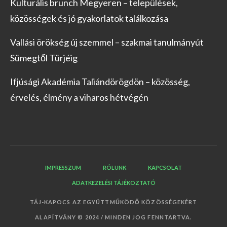
Kulturális brunch Megyeren – települések,
közösségek és jó gyakorlatok találkozása
Vallási örökség új szemmel – szakmai tanulmányút
Sümegtől Türjéig
Ifjúsági Akadémia Taliándörögdön – közösség,
érvelés, élmény a viharos hétvégén
IMPRESSZUM
RÓLUNK
KAPCSOLAT
ADATKEZELÉSI TÁJÉKOZTATÓ
TÁJ-KAPOCS AZ EGYÜTTMŰKÖDŐ KÖZÖSSÉGEKÉRT
ALAPÍTVÁNY © 2024 / MINDEN JOG FENNTARTVA.