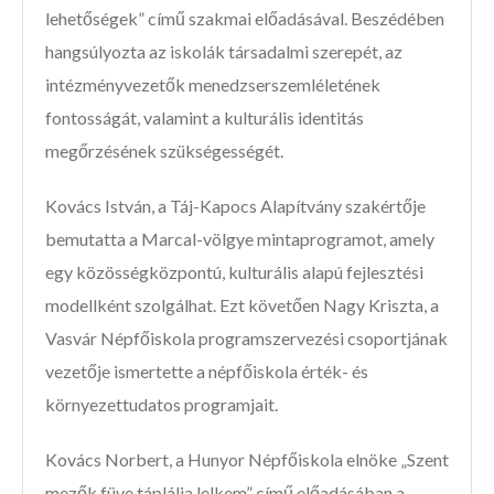
lehetőségek” című szakmai előadásával. Beszédében
hangsúlyozta az iskolák társadalmi szerepét, az
intézményvezetők menedzserszemléletének
fontosságát, valamint a kulturális identitás
megőrzésének szükségességét.
Kovács István, a Táj-Kapocs Alapítvány szakértője
bemutatta a Marcal-völgye mintaprogramot, amely
egy közösségközpontú, kulturális alapú fejlesztési
modellként szolgálhat. Ezt követően Nagy Kriszta, a
Vasvár Népfőiskola programszervezési csoportjának
vezetője ismertette a népfőiskola érték- és
környezettudatos programjait.
Kovács Norbert, a Hunyor Népfőiskola elnöke „Szent
mezők füve táplálja lelkem” című előadásában a