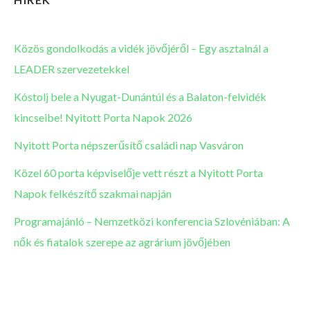
Közös gondolkodás a vidék jövőjéről – Egy asztalnál a
LEADER szervezetekkel
Kóstolj bele a Nyugat-Dunántúl és a Balaton-felvidék
kincseibe! Nyitott Porta Napok 2026
Nyitott Porta népszerűsítő családi nap Vasváron
Közel 60 porta képviselője vett részt a Nyitott Porta
Napok felkészítő szakmai napján
Programajánló – Nemzetközi konferencia Szlovéniában: A
nők és fiatalok szerepe az agrárium jövőjében