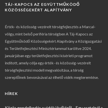
TÁJ-KAPOCS AZ EGYÜTTMŰKÖDŐ
KÖZÖSSÉGEKÉRT ALAPÍTVÁNY
Érték- és közösség-vezérelt térségfejlesztés a Marcal-
völgy, mint belső periféria térségben A Táj-Kapocs az
Együttműködő Közösségekért Alapítvány a Közigazgatási
és Területfejlesztési Minisztériummal karöltve 2024.
januárjában egy területfejlesztési kísérleti programot
indított, amely célja egy érték- és közösség-vezérelt
térségfejlesztési modell megvalósítása, a térség
szereplőinek bevonásával az élhető vidék megteremtése.
HÍREK
Közös gondolkodás a vidék jövőjéről – Egy asztalnál a