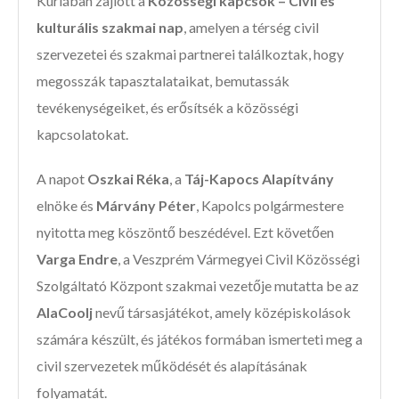
Kúriában zajlott a
Közösségi kapcsok – Civil és
kulturális szakmai nap
, amelyen a térség civil
szervezetei és szakmai partnerei találkoztak, hogy
megosszák tapasztalataikat, bemutassák
tevékenységeiket, és erősítsék a közösségi
kapcsolatokat.
A napot
Oszkai Réka
, a
Táj-Kapocs Alapítvány
elnöke és
Márvány Péter
, Kapolcs polgármestere
nyitotta meg köszöntő beszédével. Ezt követően
Varga Endre
, a Veszprém Vármegyei Civil Közösségi
Szolgáltató Központ szakmai vezetője mutatta be az
AlaCoolj
nevű társasjátékot, amely középiskolások
számára készült, és játékos formában ismerteti meg a
civil szervezetek működését és alapításának
folyamatát.