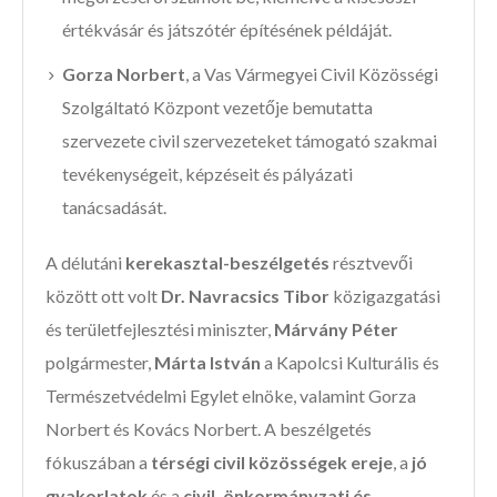
értékvásár és játszótér építésének példáját.
Gorza Norbert
, a Vas Vármegyei Civil Közösségi
Szolgáltató Központ vezetője bemutatta
szervezete civil szervezeteket támogató szakmai
tevékenységeit, képzéseit és pályázati
tanácsadását.
A délutáni
kerekasztal-beszélgetés
résztvevői
között ott volt
Dr. Navracsics Tibor
közigazgatási
és területfejlesztési miniszter,
Márvány Péter
polgármester,
Márta István
a Kapolcsi Kulturális és
Természetvédelmi Egylet elnöke, valamint Gorza
Norbert és Kovács Norbert. A beszélgetés
fókuszában a
térségi civil közösségek ereje
, a
jó
gyakorlatok
és a
civil, önkormányzati és