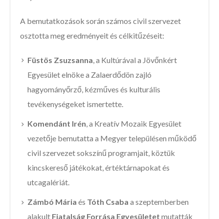
A bemutatkozások során számos civil szervezet
osztotta meg eredményeit és célkitűzéseit:
Füstös Zsuzsanna
, a Kultúrával a Jövőnkért
Egyesület elnöke a Zalaerdődön zajló
hagyományőrző, kézműves és kulturális
tevékenységeket ismertette.
Komendánt Irén
, a Kreatív Mozaik Egyesület
vezetője bemutatta a Megyer településen működő
civil szervezet sokszínű programjait, köztük
kincskereső játékokat, értéktárnapokat és
utcagalériát.
Zámbó Mária
és
Tóth Csaba
a szeptemberben
alakult
Fiatalság Forrása Egyesületet
mutatták