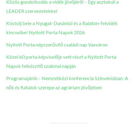
Közös gondolkodás a vidék jövőjéről – Egy asztalnál a
LEADER szervezetekkel
Kóstolj bele a Nyugat-Dunántúl és a Balaton-felvidék
kincseibe! Nyitott Porta Napok 2026
Nyitott Porta népszerűsítő családi nap Vasváron
Közel 60 porta képviselője vett részt a Nyitott Porta
Napok felkészítő szakmai napján
Programajánló – Nemzetközi konferencia Szlovéniában: A
nők és fiatalok szerepe az agrárium jövőjében