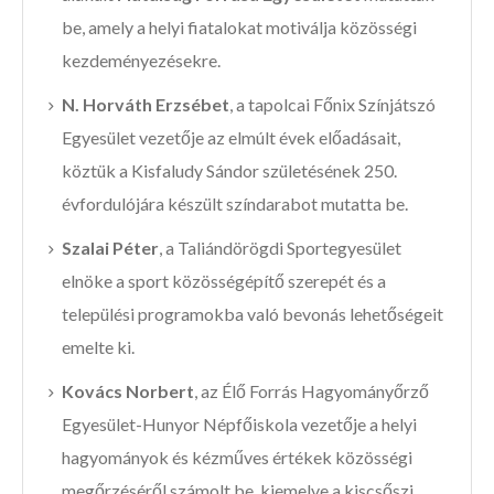
be, amely a helyi fiatalokat motiválja közösségi
kezdeményezésekre.
N. Horváth Erzsébet
, a tapolcai Főnix Színjátszó
Egyesület vezetője az elmúlt évek előadásait,
köztük a Kisfaludy Sándor születésének 250.
évfordulójára készült színdarabot mutatta be.
Szalai Péter
, a Taliándörögdi Sportegyesület
elnöke a sport közösségépítő szerepét és a
települési programokba való bevonás lehetőségeit
emelte ki.
Kovács Norbert
, az Élő Forrás Hagyományőrző
Egyesület-Hunyor Népfőiskola vezetője a helyi
hagyományok és kézműves értékek közösségi
megőrzéséről számolt be, kiemelve a kiscsőszi