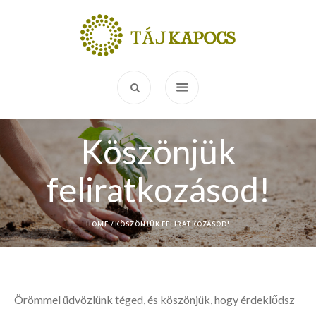
Köszönjük
feliratkozásod!
HOME
/
KÖSZÖNJÜK FELIRATKOZÁSOD!
Örömmel üdvözlünk téged, és köszönjük, hogy érdeklődsz