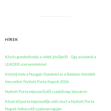
HÍREK
Közös gondolkodás a vidék jövőjéről – Egy asztalnál a
LEADER szervezetekkel
Kóstolj bele a Nyugat-Dunántúl és a Balaton-felvidék
kincseibe! Nyitott Porta Napok 2026
Nyitott Porta népszerűsítő családi nap Vasváron
Közel 60 porta képviselője vett részt a Nyitott Porta
Napok felkészítő szakmai napján