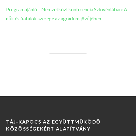
Programajánló – Nemzetközi konferencia Szlovéniában: A
nők és fiatalok szerepe az agrárium jövőjében
TÁJ-KAPOCS AZ EGYÜTTMŰKÖDŐ
KÖZÖSSÉGEKÉRT ALAPÍTVÁNY