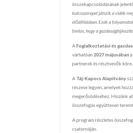
összekapcsolódásának jelentő
kulcsszerepet játszik a vidék m
előállításban. Ezek a folyamato
fontos, hogy a gazdaságfejleszt
A
Foglalkoztatási és gazda
várhatóan
2027 májusában z
partnerek és résztvevők köre.
A
Táj-Kapocs Alapítvány
szá
részese legyen, amelyek hozzá
megerősödéséhez. Hiszünk abba
összefogás együttesen teremte
A program részletes összefog
csatornáján.