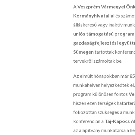
A
Veszprém Vármegyei Ön
Kormányhivatallal
és számos
álláskereső vagy inaktív munk
uniós támogatású program
gazdaságfejlesztési együt
Sümegen
tartottak konferenc
tervekről számoltak be.
Az elmúlt hónapokban már
85
munkahelyen helyezkedtek el, 
program különösen fontos
Ve
hiszen ezen térségek határter
fokozottan szükséges a munka
konferencián a
Táj-Kapocs A
az alapítvány munkatársa a hel