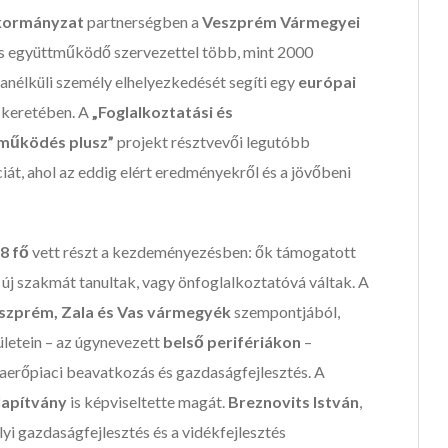
kormányzat
partnerségben a
Veszprém Vármegyei
 együttműködő szervezettel több, mint 2000
anélküli személy elhelyezkedését segíti egy
európai
keretében. A
„Foglalkoztatási és
tműködés plusz”
projekt résztvevői legutóbb
iát, ahol az eddig elért eredményekről és a jövőbeni
8 fő
vett részt a kezdeményezésben: ők támogatott
új szakmát tanultak, vagy önfoglalkoztatóvá váltak. A
szprém, Zala és Vas vármegyék
szempontjából,
ületein – az úgynevezett
belső perifériákon
–
erőpiaci beavatkozás és gazdaságfejlesztés. A
lapítvány
is képviseltette magát.
Breznovits István
,
yi gazdaságfejlesztés és a vidékfejlesztés