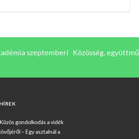
 Akadémia szeptemberi
Közösség, együttműk
HÍREK
Közös gondolkodás a vidék
jövőjéről – Egy asztalnál a