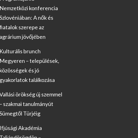
Nemzetközi konferencia
Szlovéniában: A nők és
fiatalok szerepe az
agrárium jövőjében
Kulturális brunch
Megyeren – települések,
közösségek és jó
gyakorlatok találkozása
Vallási örökség új szemmel
– szakmai tanulmányút
Sümegtől Türjéig
Ifjúsági Akadémia
Taliándörögdön –