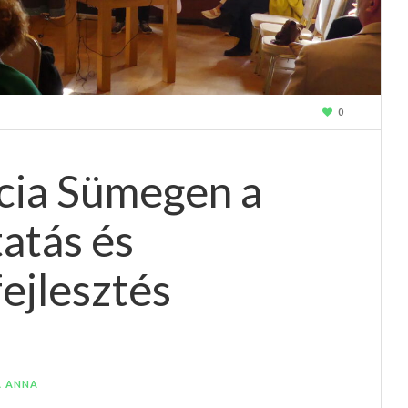
0
cia Sümegen a
tatás és
ejlesztés
A ANNA