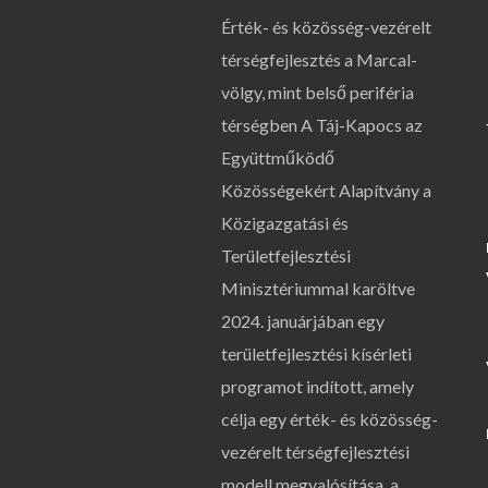
Érték- és közösség-vezérelt
térségfejlesztés a Marcal-
völgy, mint belső periféria
térségben A Táj-Kapocs az
Együttműködő
Közösségekért Alapítvány a
Közigazgatási és
Területfejlesztési
Minisztériummal karöltve
2024. januárjában egy
területfejlesztési kísérleti
programot indított, amely
célja egy érték- és közösség-
vezérelt térségfejlesztési
modell megvalósítása, a