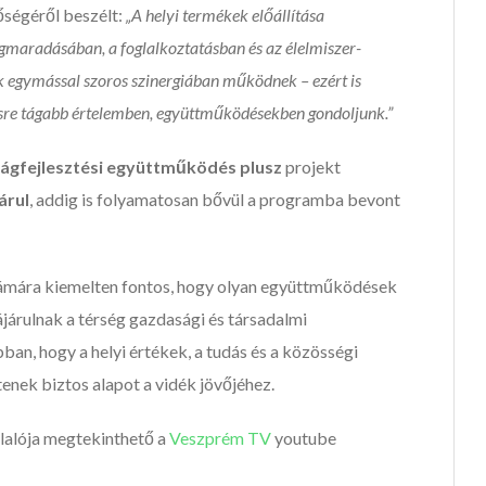
ségéről beszélt:
„A helyi termékek előállítása
egmaradásában, a foglalkoztatásban és az élelmiszer-
k egymással szoros szinergiában működnek – ezért is
ésre tágabb értelemben, együttműködésekben gondoljunk.”
ságfejlesztési együttműködés plusz
projekt
árul
, addig is folyamatosan bővül a programba bevont
mára kiemelten fontos, hogy olyan együttműködések
járulnak a térség gazdasági és társadalmi
n, hogy a helyi értékek, a tudás és a közösségi
nek biztos alapot a vidék jövőjéhez.
lalója megtekinthető a
Veszprém TV
youtube