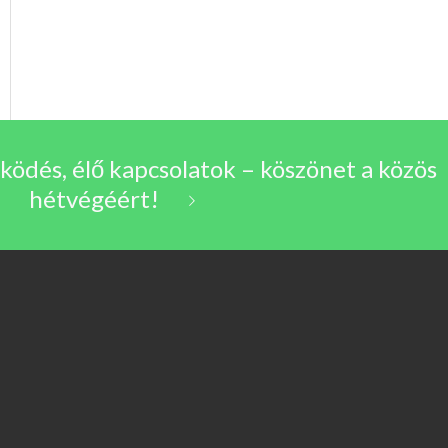
ödés, élő kapcsolatok – köszönet a közös
hétvégéért!