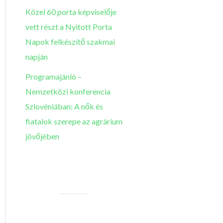
Közel 60 porta képviselője
vett részt a Nyitott Porta
Napok felkészítő szakmai
napján
Programajánló –
Nemzetközi konferencia
Szlovéniában: A nők és
fiatalok szerepe az agrárium
jövőjében