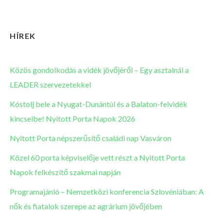
HÍREK
Közös gondolkodás a vidék jövőjéről – Egy asztalnál a
LEADER szervezetekkel
Kóstolj bele a Nyugat-Dunántúl és a Balaton-felvidék
kincseibe! Nyitott Porta Napok 2026
Nyitott Porta népszerűsítő családi nap Vasváron
Közel 60 porta képviselője vett részt a Nyitott Porta
Napok felkészítő szakmai napján
Programajánló – Nemzetközi konferencia Szlovéniában: A
nők és fiatalok szerepe az agrárium jövőjében