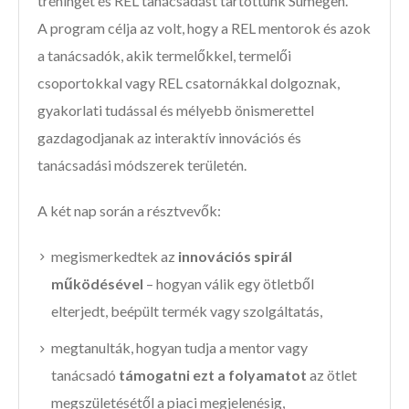
tréninget és REL tanácsadást tartottunk Sümegen.
A program célja az volt, hogy a REL mentorok és azok
a tanácsadók, akik termelőkkel, termelői
csoportokkal vagy REL csatornákkal dolgoznak,
gyakorlati tudással és mélyebb önismerettel
gazdagodjanak az interaktív innovációs és
tanácsadási módszerek területén.
A két nap során a résztvevők:
megismerkedtek az
innovációs spirál
működésével
– hogyan válik egy ötletből
elterjedt, beépült termék vagy szolgáltatás,
megtanulták, hogyan tudja a mentor vagy
tanácsadó
támogatni ezt a folyamatot
az ötlet
megszületésétől a piaci megjelenésig,