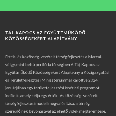
TÁJ-KAPOCS AZ EGYÜTTMŰKÖDŐ
KÖZÖSSÉGEKÉRT ALAPÍTVÁNY
Érték- és közösség-vezérelt térségfejlesztés a Marcal-
völgy, mint belső periféria térségben A Táj-Kapocs az
Együttműködő Közösségekért Alapítvány a Közigazgatási
és Területfejlesztési Minisztériummal karöltve 2024.
januárjában egy területfejlesztési kísérleti programot
indított, amely célja egy érték- és közösség-vezérelt
térségfejlesztési modell megvalósítása, a térség
szereplőinek bevonásával az élhető vidék megteremtése.