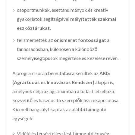
csoportmunkák, esettanulmányok és kreatív
gyakorlatok segítségével
mélyítették szakmai
eszköztárukat
,
felismerhették az
önismeret fontosságát
a
tanácsadásban, különösen a különböző
személyiségtípusok megértése és kezelése révén.
A program során bemutatásra kerültek az
AKIS
(Agrártudás és Innovációs Rendszer)
alapjai is,
amelynek célja az agráriumban a tudást létrehozó,
közvetítő és hasznosító szereplők összekapcsolása.
Kiemelt hangsúlyt kaptak az alábbi támogató
egységek:
Vidéki és térségfejlesztési Támogató Egység,