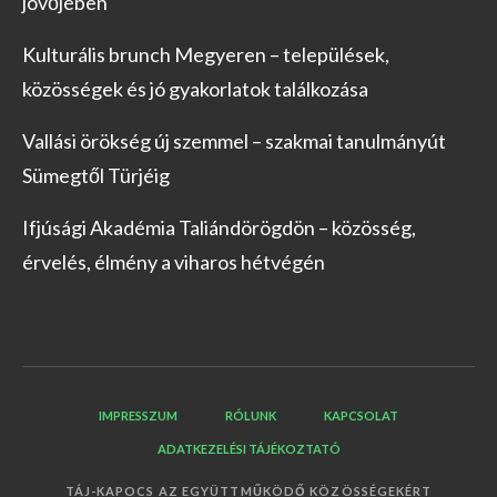
jövőjében
Kulturális brunch Megyeren – települések,
közösségek és jó gyakorlatok találkozása
Vallási örökség új szemmel – szakmai tanulmányút
Sümegtől Türjéig
Ifjúsági Akadémia Taliándörögdön – közösség,
érvelés, élmény a viharos hétvégén
IMPRESSZUM
RÓLUNK
KAPCSOLAT
ADATKEZELÉSI TÁJÉKOZTATÓ
TÁJ-KAPOCS AZ EGYÜTTMŰKÖDŐ KÖZÖSSÉGEKÉRT