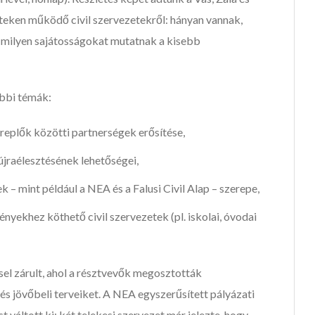
eken működő civil szervezetekről: hányan vannak,
s milyen sajátosságokat mutatnak a kisebb
ábbi témák:
ereplők közötti partnerségek erősítése,
 újraélesztésének lehetőségei,
 – mint például a NEA és a Falusi Civil Alap – szerepe,
ényekhez köthető civil szervezetek (pl. iskolai, óvodai
el zárult, ahol a résztvevők megosztották
 és jövőbeli terveiket. A NEA egyszerűsített pályázati
váltott ki: két telekesi szervezet már jelezte, hogy