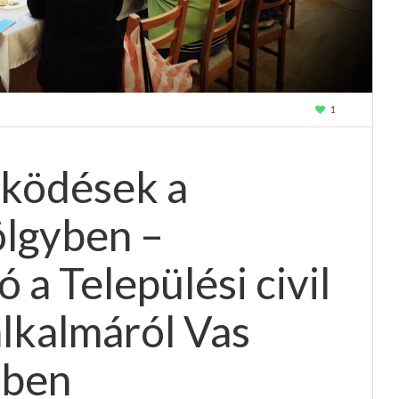
1
ködések a
ölgyben –
 a Települési civil
alkalmáról Vas
ében