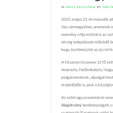
IN
NINCS KATEGÓRIA
BY
HART
2025. május 21-én második al
Vas vármegyében, amelynek ez
esemény célja ezúttal is az v
térség településein működő ö
hogy ösztönözzük az új civil 
A fórumon összesen 12 fő vett
Andrásfa, Petőmihályfa, Hegy
polgármesterek, alpolgármeste
érdeklődők is, akik a közeljöv
Az estét egy prezentáció vez
Alapítvány
tevékenységeit, c
csatornáit (Facebook-oldal, hí