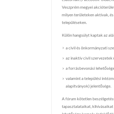
Veszprém megyei akcióterület
milyen területeken aktívak, é
településeken.
Külön hangsúlyt kaptak az al
a civil és önkormányzati sz
az inaktív civil szervezetek
a forrásbevonási lehetőségek
valamint a települési intézm
alapítványok) jelentősége.
A fórum kötetlen beszélgetéss
tapasztalataikat, kihívásaikat
lehetősége komoly érdeklődést 