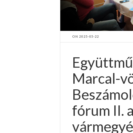
ON
2025-05-22
Együttmű
Marcal-v
Beszámoló
fórum II. 
vármegy