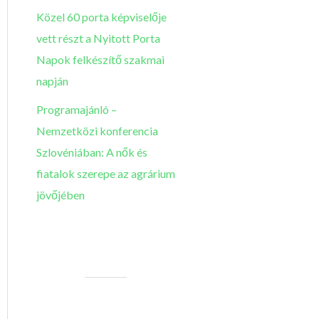
Közel 60 porta képviselője
vett részt a Nyitott Porta
Napok felkészítő szakmai
napján
Programajánló –
Nemzetközi konferencia
Szlovéniában: A nők és
fiatalok szerepe az agrárium
jövőjében