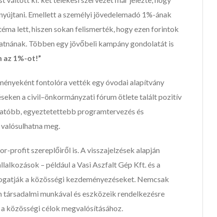
enyújtani. Emellett a személyi jövedelemadó 1%-ának
téma lett, hiszen sokan felismerték, hogy ezen forintok
atnának. Többen egy jövőbeli kampány gondolatát is
n az 1%-ot!”
ményeként fontolóra vették egy óvodai alapítvány
seken a civil–önkormányzati fórum ötlete talált pozitív
thatóbb, egyeztetettebb programtervezés és
valósulhatna meg.
r-profit szereplőiről is. A visszajelzések alapján
llalkozások – például a Vasi Aszfalt Gép Kft. és a
ámogatják a közösségi kezdeményezéseket. Nemcsak
 társadalmi munkával és eszközeik rendelkezésre
 a közösségi célok megvalósításához.