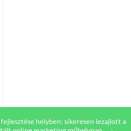
fejlesztése helyben: sikeresen lezajlott a
tált online marketing műhelynap