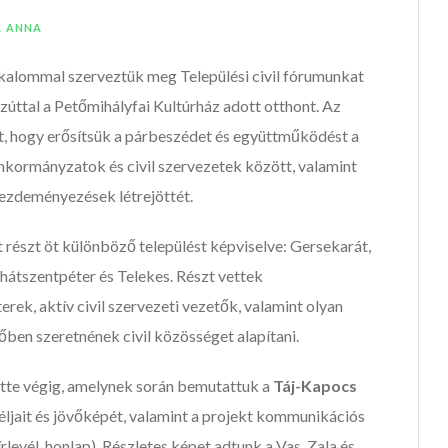
A ANNA
kalommal szerveztük meg Települési civil fórumunkat
úttal a Petőmihályfai Kultúrház adott otthont. Az
olt, hogy erősítsük a párbeszédet és együttműködést a
nkormányzatok és civil szervezetek között, valamint
kezdeményezések létrejöttét.
 részt öt különböző települést képviselve: Gersekarát,
hátszentpéter és Telekes. Részt vettek
rek, aktív civil szervezeti vezetők, valamint olyan
őben szeretnének civil közösséget alapítani.
ette végig, amelynek során bemutattuk a
Táj-Kapocs
éljait és jövőképét, valamint a projekt kommunikációs
rlevél, honlap). Részletes képet adtunk a Vas, Zala és