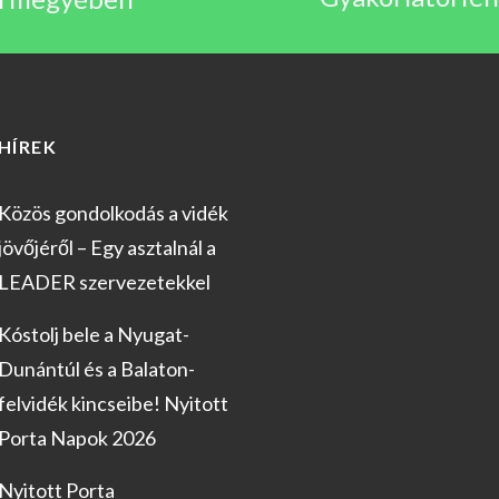
HÍREK
Közös gondolkodás a vidék
jövőjéről – Egy asztalnál a
LEADER szervezetekkel
Kóstolj bele a Nyugat-
Dunántúl és a Balaton-
felvidék kincseibe! Nyitott
Porta Napok 2026
Nyitott Porta