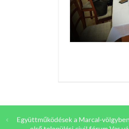
Együttműködések a Marcal-völgyben –
első települési civil fórum Vas