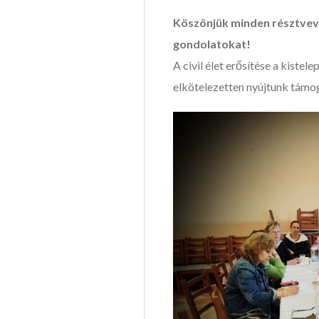
Köszönjük minden résztvevő
gondolatokat!
A civil élet erősítése a kiste
elkötelezetten nyújtunk támo