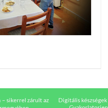
 sikerrel zárult az
Digitális készségek 
Gyakorlatorien
 vármegyében