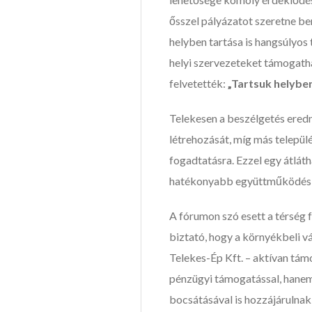
ősszel pályázatot szeretne b
helyben tartása is hangsúlyos 
helyi szervezeteket támogath
felvetették:
„Tartsuk helybe
Telekesen a beszélgetés ered
létrehozását, míg más települé
fogadtatásra. Ezzel egy átlá
hatékonyabb együttműködés 
A fórumon szó esett a térség fo
biztató, hogy a környékbeli vá
Telekes-Ép Kft. – aktívan t
pénzügyi támogatással, hanem
bocsátásával is hozzájárulnak