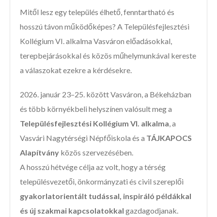
Mitől lesz egy település élhető, fenntartható és
hosszú távon működőképes? A Településfejlesztési
Kollégium VI. alkalma Vasváron előadásokkal,
terepbejárásokkal és közös műhelymunkával kereste
a válaszokat ezekre a kérdésekre.
2026. január 23–25. között Vasváron, a Békeházban
és több környékbeli helyszínen valósult meg a
Településfejlesztési Kollégium VI. alkalma
, a
Vasvári Nagytérségi Népfőiskola és a
TÁJKAPOCS
Alapítvány
közös szervezésében.
A hosszú hétvége célja az volt, hogy a térség
településvezetői, önkormányzati és civil szereplői
gyakorlatorientált tudással, inspiráló példákkal
és új szakmai kapcsolatokkal
gazdagodjanak.