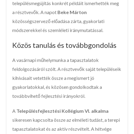
településmegújítás konkrét példáit ismerhették meg
a résztvevők. A napot
Beke Márton
közösségszervező előadása zárta, gyakorlati
módszerekkel és szemléleti iránymutatással.
Közös tanulás és továbbgondolás
A vasárnapi műhelymunka a tapasztalatok
feldolgozásáról szólt. A résztvevők saját településeik
kihívásait vetették össze a megismert jó
gyakorlatokkal, és közösen gondolkodtak a
továbbvihető fejlesztési irányokról.
A
Településfejlesztési Kollégium VI. alkalma
sikeresen kapcsolta össze az elméleti tudást, a terepi
tapasztalatokat és az aktív részvételt. A hétvége