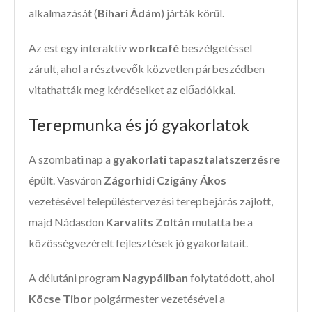
alkalmazását (
Bihari Ádám
) járták körül.
Az est egy interaktív
workcafé
beszélgetéssel
zárult, ahol a résztvevők közvetlen párbeszédben
vitathatták meg kérdéseiket az előadókkal.
Terepmunka és jó gyakorlatok
A szombati nap a
gyakorlati tapasztalatszerzésre
épült. Vasváron
Zágorhidi Czigány Ákos
vezetésével településtervezési terepbejárás zajlott,
majd Nádasdon
Karvalits Zoltán
mutatta be a
közösségvezérelt fejlesztések jó gyakorlatait.
A délutáni program
Nagypáliban
folytatódott, ahol
Köcse Tibor
polgármester vezetésével a