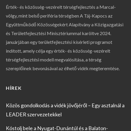
Érték- és közösség-vezérelt térségfejlesztés a Marcal-
völgy, mint belső periféria térségben A Táj-Kapocs az
Együttműködő Közösségekért Alapítvány a Közigazgatási
és Területfejlesztési Minisztériummal karöltve 2024.
januárjában egy területfejlesztési kísérleti programot
indított, amely célja egy érték- és közösség-vezérelt
térségfejlesztési modell megvalósítása, a térség
szereplőinek bevonásával az élhető vidék megteremtése.
HÍREK
Közös gondolkodás a vidék jövőjéről – Egy asztalnál a
LEADER szervezetekkel
Kóstolj bele a Nyugat-Dunántúl és a Balaton-