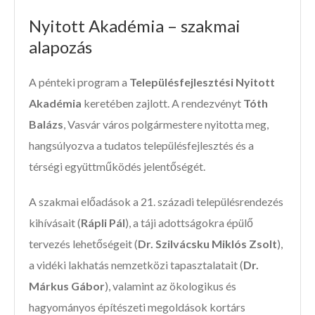
Nyitott Akadémia – szakmai
alapozás
A pénteki program a
Településfejlesztési Nyitott
Akadémia
keretében zajlott. A rendezvényt
Tóth
Balázs
, Vasvár város polgármestere nyitotta meg,
hangsúlyozva a tudatos településfejlesztés és a
térségi együttműködés jelentőségét.
A szakmai előadások a 21. századi településrendezés
kihívásait (
Rápli Pál
), a táji adottságokra épülő
tervezés lehetőségeit (
Dr. Szilvácsku Miklós Zsolt
),
a vidéki lakhatás nemzetközi tapasztalatait (
Dr.
Márkus Gábor
), valamint az ökologikus és
hagyományos építészeti megoldások kortárs