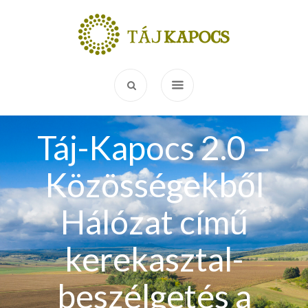
Táj-Kapocs 2.0 –
Közösségekből
Hálózat című
kerekasztal-
beszélgetés a