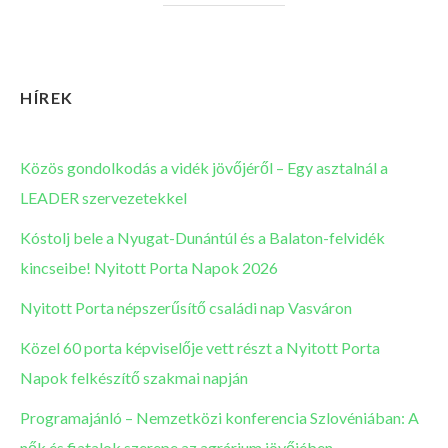
HÍREK
Közös gondolkodás a vidék jövőjéről – Egy asztalnál a
LEADER szervezetekkel
Kóstolj bele a Nyugat-Dunántúl és a Balaton-felvidék
kincseibe! Nyitott Porta Napok 2026
Nyitott Porta népszerűsítő családi nap Vasváron
Közel 60 porta képviselője vett részt a Nyitott Porta
Napok felkészítő szakmai napján
Programajánló – Nemzetközi konferencia Szlovéniában: A
nők és fiatalok szerepe az agrárium jövőjében