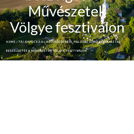
Művészetek
Völgye fesztiválon
HOME
/
TÁJ-KAPOCS 2.0 – KÖZÖSSÉGEKBŐL HÁLÓZAT CÍMŰ KEREKASZTAL-
BESZÉLGETÉS A MŰVÉSZETEK VÖLGYE FESZTIVÁLON