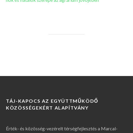
TÁJ-KAPOCS AZ EGYÜTTMŰKÖDŐ
KÖZÖSSÉGEKÉRT ALAPÍTVÁNY
Érték- és közösség-vezérelt térségfejlesztés a Marcal-