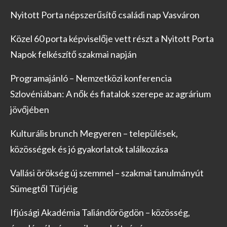
Nyitott Porta népszerűsítő családi nap Vasváron
Közel 60 porta képviselője vett részt a Nyitott Porta
Napok felkészítő szakmai napján
Programajánló – Nemzetközi konferencia
Szlovéniában: A nők és fiatalok szerepe az agrárium
jövőjében
Kulturális brunch Megyeren – települések,
közösségek és jó gyakorlatok találkozása
Vallási örökség új szemmel – szakmai tanulmányút
Sümegtől Türjéig
Ifjúsági Akadémia Taliándörögdön – közösség,