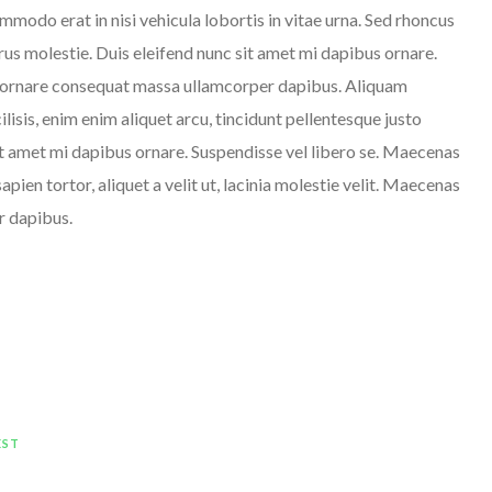
mmodo erat in nisi vehicula lobortis in vitae urna. Sed rhoncus
urus molestie. Duis eleifend nunc sit amet mi dapibus ornare.
 ornare consequat massa ullamcorper dapibus. Aliquam
lisis, enim enim aliquet arcu, tincidunt pellentesque justo
sit amet mi dapibus ornare. Suspendisse vel libero se. Maecenas
sapien tortor, aliquet a velit ut, lacinia molestie velit. Maecenas
r dapibus.
EST