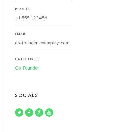
PHONE:
+1 555 123 456
EMAIL:
co-founder .example@com
CATEGORIES:
Co-Founder
SOCIALS