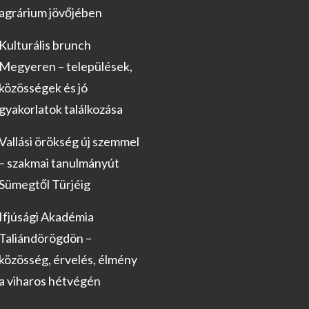
agrárium jövőjében
Kulturális brunch
Megyeren – települések,
közösségek és jó
gyakorlatok találkozása
Vallási örökség új szemmel
– szakmai tanulmányút
Sümegtől Türjéig
Ifjúsági Akadémia
Taliándörögdön –
közösség, érvelés, élmény
a viharos hétvégén