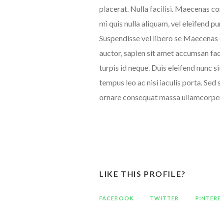
placerat. Nulla facilisi. Maecenas co
mi quis nulla aliquam, vel eleifend p
Suspendisse vel libero se Maecenas
auctor, sapien sit amet accumsan faci
turpis id neque. Duis eleifend nunc 
tempus leo ac nisi iaculis porta. Sed 
ornare consequat massa ullamcorpe
LIKE THIS PROFILE?
FACEBOOK
TWITTER
PINTER