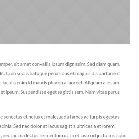
emper, sit amet convallis ipsum dignissim. Sed diam quam,
velit. Cum sociis natoque penatibus et magnis dis parturient
a iaculis enim id mauris pharetra laoreet. Aliquam a ipsum
 et ipsum. Suspendisse eget sagittis sem. Nam vitae purus
e senectus et netus et malesuada fames ac turpis egestas.
cinia. Sed nec dolor at lacus sagittis ultrices a et lorem.
ec lacinia lectus fermentum ut. In et justo id justo tristique