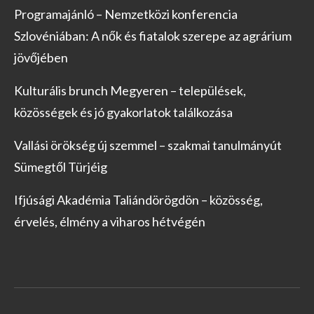
Programajánló – Nemzetközi konferencia
Szlovéniában: A nők és fiatalok szerepe az agrárium
jövőjében
Kulturális brunch Megyeren – települések,
közösségek és jó gyakorlatok találkozása
Vallási örökség új szemmel – szakmai tanulmányút
Sümegtől Türjéig
Ifjúsági Akadémia Taliándörögdön – közösség,
érvelés, élmény a viharos hétvégén