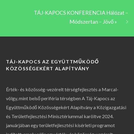
TÁJ-KAPOCS KONFERENCIA Hálózat –
Módszertan – Jövő
»
TÁJ-KAPOCS AZ EGYÜTTMŰKÖDŐ
KÖZÖSSÉGEKÉRT ALAPÍTVÁNY
Érték- és közösség-vezérelt térségfejlesztés a Marcal-
völgy, mint belső periféria térségben A Táj-Kapocs az
Együttműködő Közösségekért Alapítvány a Közigazgatási
és Területfejlesztési Minisztériummal karöltve 2024.
januárjában egy területfejlesztési kísérleti programot