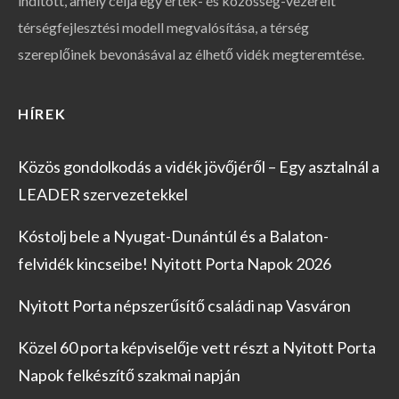
indított, amely célja egy érték- és közösség-vezérelt
térségfejlesztési modell megvalósítása, a térség
szereplőinek bevonásával az élhető vidék megteremtése.
HÍREK
Közös gondolkodás a vidék jövőjéről – Egy asztalnál a
LEADER szervezetekkel
Kóstolj bele a Nyugat-Dunántúl és a Balaton-
felvidék kincseibe! Nyitott Porta Napok 2026
Nyitott Porta népszerűsítő családi nap Vasváron
Közel 60 porta képviselője vett részt a Nyitott Porta
Napok felkészítő szakmai napján